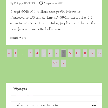
By
Philippe DANION
8 septembre 2018
Posted
by
8 sept 2018-F14 Villers-BocageF14 Merville-
Franceville 103 kms15 km/hD+598m La nuit a été
correcte mis à part le matelas, je plie mouillé car il a
plu. Je continue cette belle voie…
Read More
«
1
…
3
4
5
6
7
8
9
10
11
12
13
…
26
»
Voyages
Voyages