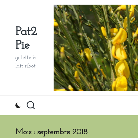
Skip
to
Pat2
content
Pie
galette &
lait ribot
Mois :
septembre 2018