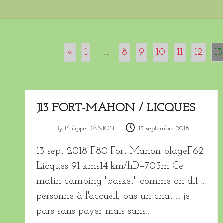
«
1
…
8
9
10
11
12
13
J13 FORT-MAHON / LICQUES
By
Philippe DANION
13 septembre 2018
Posted
by
13 sept 2018-F80 Fort-Mahon plageF62
Licques 91 kms14 km/hD+703m Ce
matin camping "basket" comme on dit ...
personne à l'accueil, pas un chat ... je
pars sans payer mais sans…