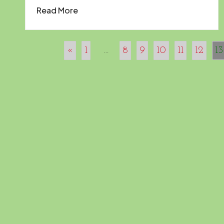
Read More
«
1
…
8
9
10
11
12
13