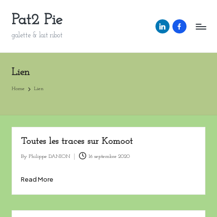
Pat2 Pie
Skip
https://www.linke
https://www.
to
galette & lait ribot
content
Lien
Home
Lien
Toutes les traces sur Komoot
By
Philippe DANION
16 septembre 2020
Posted
by
Read More