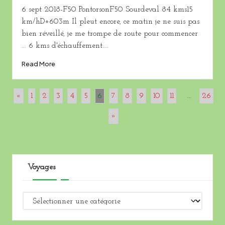
by
6 sept 2018-F50 PontorsonF50 Sourdeval 84 kms15
km/hD+603m Il pleut encore, ce matin je ne suis pas
bien réveillé, je me trompe de route pour commencer
... 6 kms d'échauffement.…
Read More
«
1
2
3
4
5
6
7
8
9
10
11
…
26
»
Voyages
Voyages