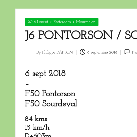
Posted
2018 Lorient > Rotterdam > Mourmelon
in
J6 PONTORSON / 
By
Philippe DANION
6 septembre 2018
No
Posted
by
6 sept 2018
–
F50
Pontorson
F50
Sourdeval
84 kms
15 km/h
D+603m