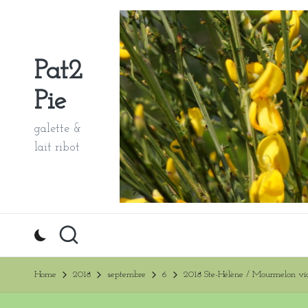
Skip
to
Pat2
content
Pie
galette &
lait ribot
Home
2018
septembre
6
2018 Ste-Hélène / Mourmelon vi