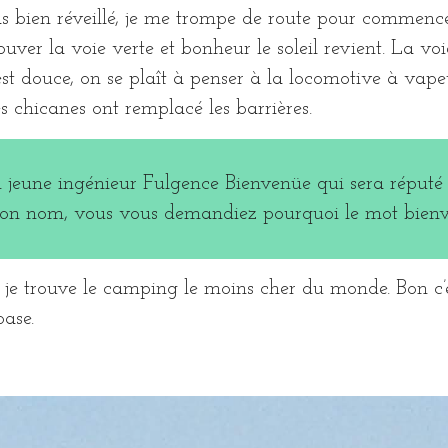
pas bien réveillé, je me trompe de route pour commenc
ver la voie verte et bonheur le soleil revient. La voie 
st douce, on se plaît à penser à la locomotive à vapeu
es chicanes ont remplacé les barrières.
n jeune ingénieur Fulgence Bienvenüe qui sera réputé p
s son nom, vous vous demandiez pourquoi le mot bienv
 je trouve le camping le moins cher du monde. Bon c’e
ase.