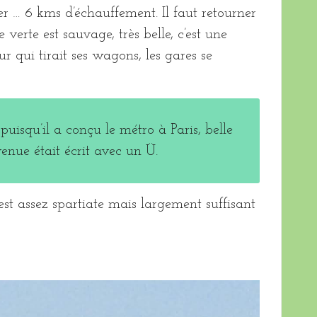
er … 6 kms d’échauffement. Il faut retourner
verte est sauvage, très belle, c’est une
r qui tirait ses wagons, les gares se
uisqu’il a conçu le métro à Paris, belle
enue était écrit avec un Ü.
st assez spartiate mais largement suffisant